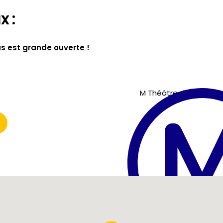
x :
s est grande ouverte !
M Théâtre des Arts