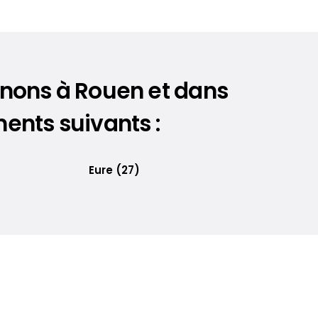
enons à Rouen et dans
ents suivants :
Eure (27)
)