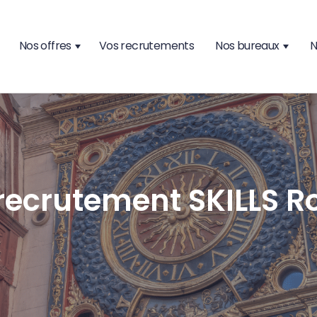
Nos offres
Vos recrutements
Nos bureaux
N
recrutement SKILLS R