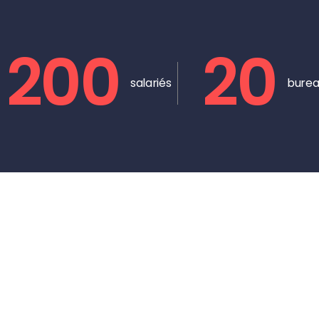
200
20
salariés
burea