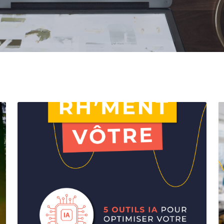
Titre
:
RH'MENT
VÔTRE
-
IA