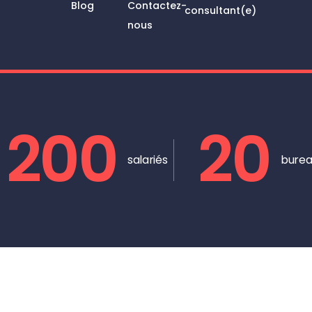
Blog
Contactez-
consultant(e)
nous
200
20
salariés
burea