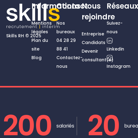
Informations
Contact
Nous
Réseau
rejoindre
Mentions
Nos
Suivez-
légales
bureaux
nous
Entreprise
Skills RH © 2025
Plan du
04 28 29
Candidats
site
88 41
Linkedin
Devenir
Blog
Contactez-
consultant(e)
nous
Instagram
200
20
salariés
burea