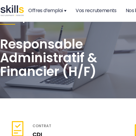
Offres d’emploi
Vos recrutements
Nos 
Comptabilité & Finance
Responsable
Administratif &
Financier (H/F)
CONTRAT
CDI