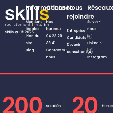
Informations
Contact
Nous
Réseau
rejoindre
Mentions
Nos
Suivez-
légales
bureaux
nous
Entreprise
Skills RH © 2025
Plan du
04 28 29
Candidats
site
88 41
Linkedin
Devenir
Blog
Contactez-
consultant(e)
nous
Instagram
200
20
salariés
burea