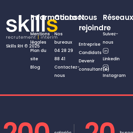
Informations
Contact
Nous
Réseau
rejoindre
Mentions
Nos
Suivez-
légales
bureaux
nous
Entreprise
Skills RH © 2025
Plan du
04 28 29
Candidats
site
88 41
Linkedin
Devenir
Blog
Contactez-
consultant(e)
nous
Instagram
salariés
burea